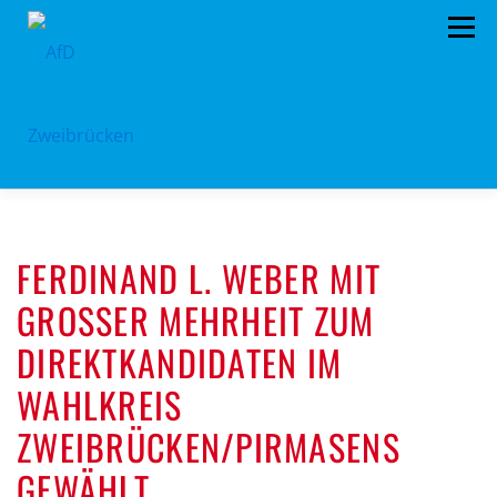
Zum
Menü
Inhalt
springen
HOME
BÜRGERBÜRO
TERMINE
FERDINAND L. WEBER MIT
PROGRAMM
VORSTAND
ARCHIV
GROSSER MEHRHEIT ZUM D
SPENDEN
KONTAKT
IREKTKANDIDATEN IM W
AHLKREIS Z
WEIBRÜCKEN/PIRMASENS G
EWÄHLT.