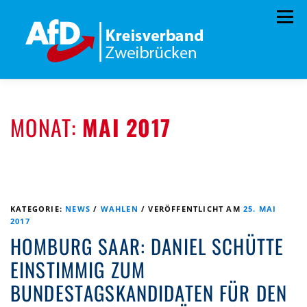
Zum
Menü
Inhalt
springen
HOME
BÜRGERBÜRO
TERMINE
MONAT:
MAI 2017
PROGRAMM
VORSTAND
ARCHIV
SPENDEN
KONTAKT
KATEGORIE:
NEWS
/
WAHLEN
/
VERÖFFENTLICHT AM
25. MAI
2017
HOMBURG SAAR: DANIEL SCHÜTTE
EINSTIMMIG ZUM
BUNDESTAGSKANDIDATEN FÜR DEN