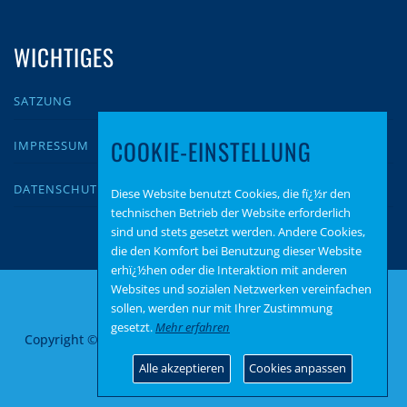
WICHTIGES
SATZUNG
COOKIE-EINSTELLUNG
IMPRESSUM
DATENSCHUTZ
Diese Website benutzt Cookies, die fï¿½r den
technischen Betrieb der Website erforderlich
sind und stets gesetzt werden. Andere Cookies,
die den Komfort bei Benutzung dieser Website
erhï¿½hen oder die Interaktion mit anderen
Websites und sozialen Netzwerken vereinfachen
sollen, werden nur mit Ihrer Zustimmung
gesetzt.
Mehr erfahren
Copyright © 2026 AfD Zweibrücken
–
OnePress
Theme von
FameThemes
Alle akzeptieren
Cookies anpassen