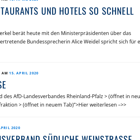
ESTAURANTS UND HOTELS SO SCHNELL
Merkel berät heute mit den Ministerpräsidenten über das
vertretende Bundessprecherin Alice Weidel spricht sich für 
T AM
15. APRIL 2020
SE
nd des AfD-Landesverbandes Rheinland-Pfalz > (öffnet in n
raktion > (öffnet in neuem Tab)”>Hier weiterlesen –>>
APRIL 2020
EISVERBAND SÜDLICHE WEINSTRASSE