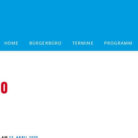
HOME
BÜRGERBÜRO
TERMINE
PROGRAMM
20
T AM
15. APRIL 2020