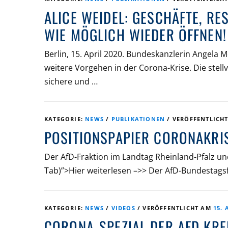
ALICE WEIDEL: GESCHÄFTE, R
WIE MÖGLICH WIEDER ÖFFNEN!
Berlin, 15. April 2020. Bundeskanzlerin Angela 
weitere Vorgehen in der Corona-Krise. Die stell
sichere und …
KATEGORIE:
NEWS
/
PUBLIKATIONEN
/
VERÖFFENTLICH
POSITIONSPAPIER CORONAKRI
Der AfD-Fraktion im Landtag Rheinland-Pfalz u
Tab)”>Hier weiterlesen –>> Der AfD-Bundestagsf
KATEGORIE:
NEWS
/
VIDEOS
/
VERÖFFENTLICHT AM
15. 
CORONA-SPEZIAL DER AFD KR