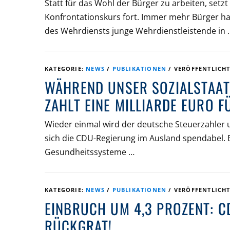
Statt für das Wohl der Bürger zu arbeiten, set
Konfrontationskurs fort. Immer mehr Bürger h
des Wehrdiensts junge Wehrdienstleistende in 
KATEGORIE:
NEWS
/
PUBLIKATIONEN
/
VERÖFFENTLICH
WÄHREND UNSER SOZIALSTAAT
ZAHLT EINE MILLIARDE EURO 
Wieder einmal wird der deutsche Steuerzahler u
sich die CDU-Regierung im Ausland spendabel. Ei
Gesundheitssysteme …
KATEGORIE:
NEWS
/
PUBLIKATIONEN
/
VERÖFFENTLICH
EINBRUCH UM 4,3 PROZENT: C
RÜCKGRAT!