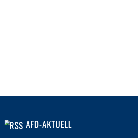
A
T
I
O
N
AFD-AKTUELL