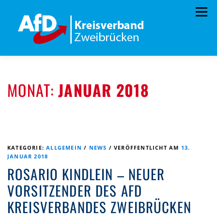
Zum
Menü
Inhalt
springen
HOME
BÜRGERBÜRO
TERMINE
MONAT:
JANUAR 2018
PROGRAMM
VORSTAND
ARCHIV
SPENDEN
KONTAKT
KATEGORIE:
ALLGEMEIN
/
NEWS
/
VERÖFFENTLICHT AM
13.
JANUAR 2018
ROSARIO KINDLEIN – NEUER
VORSITZENDER DES AFD
KREISVERBANDES ZWEIBRÜCKEN