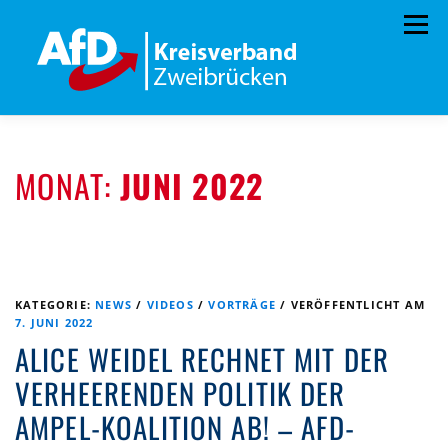
Zum
Menü
Inhalt
springen
HOME
BÜRGERBÜRO
TERMINE
MONAT:
JUNI 2022
PROGRAMM
VORSTAND
ARCHIV
SPENDEN
KONTAKT
KATEGORIE:
NEWS
/
VIDEOS
/
VORTRÄGE
/
VERÖFFENTLICHT AM
7. JUNI 2022
ALICE WEIDEL RECHNET MIT DER
VERHEERENDEN POLITIK DER
AMPEL-KOALITION AB! – AFD-