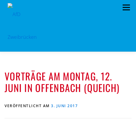
Zum
Menü
Inhalt
springen
HOME
BÜRGERBÜRO
TERMINE
VORTRÄGE AM MONTAG, 12.
PROGRAMM
VORSTAND
ARCHIV
JUNI IN OFFENBACH (QUEICH)
SPENDEN
KONTAKT
VERÖFFENTLICHT AM
3. JUNI 2017