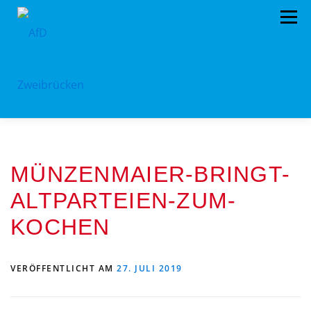
Zum
Menü
Inhalt
springen
HOME
BÜRGERBÜRO
TERMINE
MÜNZENMAIER-BRINGT-
PROGRAMM
VORSTAND
ARCHIV
ALTPARTEIEN-ZUM-
SPENDEN
KONTAKT
KOCHEN
VERÖFFENTLICHT AM
27. JULI 2019