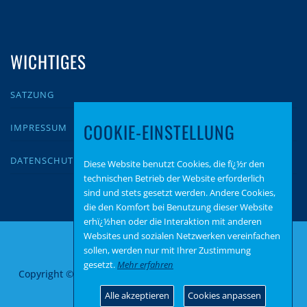
WICHTIGES
SATZUNG
COOKIE-EINSTELLUNG
IMPRESSUM
DATENSCHUTZ
Diese Website benutzt Cookies, die fï¿½r den
technischen Betrieb der Website erforderlich
sind und stets gesetzt werden. Andere Cookies,
die den Komfort bei Benutzung dieser Website
erhï¿½hen oder die Interaktion mit anderen
Websites und sozialen Netzwerken vereinfachen
sollen, werden nur mit Ihrer Zustimmung
gesetzt.
Mehr erfahren
Copyright © 2026 AfD Zweibrücken
–
OnePress
Theme von
FameThemes
Alle akzeptieren
Cookies anpassen