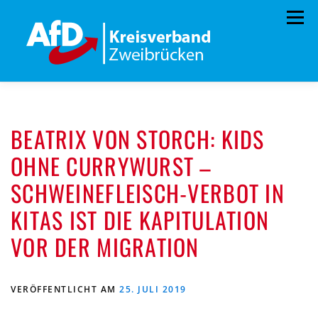
Zum
Menü
Inhalt
springen
HOME
BÜRGERBÜRO
TERMINE
BEATRIX VON STORCH: KIDS
PROGRAMM
VORSTAND
ARCHIV
OHNE CURRYWURST –
SPENDEN
KONTAKT
SCHWEINEFLEISCH-VERBOT IN
KITAS IST DIE KAPITULATION
VOR DER MIGRATION
VERÖFFENTLICHT AM
25. JULI 2019