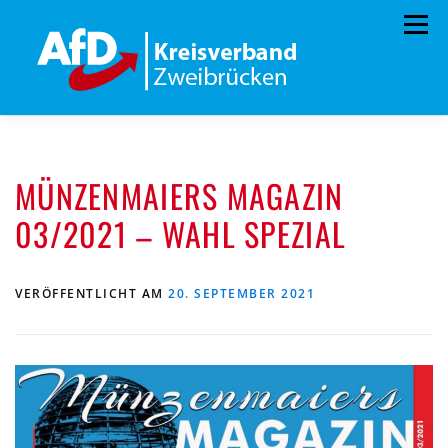
Zum
Menü
Inhalt
springen
HOME
BÜRGERBÜRO
TERMINE
MÜNZENMAIERS MAGAZIN
PROGRAMM
VORSTAND
ARCHIV
03/2021 – WAHL SPEZIAL
SPENDEN
KONTAKT
VERÖFFENTLICHT AM
20. SEPTEMBER 2021