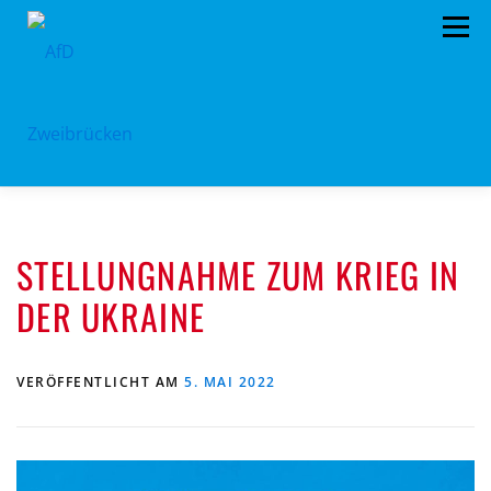
Zum
Menü
Inhalt
springen
HOME
BÜRGERBÜRO
TERMINE
STELLUNGNAHME ZUM KRIEG IN
PROGRAMM
VORSTAND
ARCHIV
DER UKRAINE
SPENDEN
KONTAKT
VERÖFFENTLICHT AM
5. MAI 2022