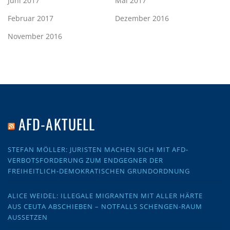
Juni 2017
Mai 2017
Februar 2017
Dezember 2016
November 2016
AFD-AKTUELL
STEFAN MÖLLER: JURISTEN MACHEN SICH MIT AFD-
VERBOTSFORDERUNG ZUM ENDGEGNER DER
FREIHEITLICH-DEMOKRATISCHEN GRUNDORDNUNG
ALICE WEIDEL: ILLEGALE MIGRANTEN MIT ALLER HÄRTE
AUS CEUTA ABSCHIEBEN – NOTFALLS SCHENGEN-RAUM
AUSSETZEN