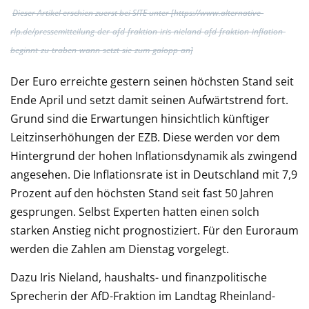
Dieser Artikel erschien zuerst bei SITE unter [https://www.alternative-
rlp.de/pressemitteilung-der-afd-fraktion-iris-nieland-afd-fraktion-inflation-
beginnt-zu-traben-wann-setzt-sie-zum-galopp-an]
Der Euro erreichte gestern seinen höchsten Stand seit
Ende April und setzt damit seinen Aufwärtstrend fort.
Grund sind die Erwartungen hinsichtlich künftiger
Leitzinserhöhungen der EZB. Diese werden vor dem
Hintergrund der hohen Inflationsdynamik als zwingend
angesehen. Die Inflationsrate ist in Deutschland mit 7,9
Prozent auf den höchsten Stand seit fast 50 Jahren
gesprungen. Selbst Experten hatten einen solch
starken Anstieg nicht prognostiziert. Für den Euroraum
werden die Zahlen am Dienstag vorgelegt.
Dazu Iris Nieland, haushalts- und finanzpolitische
Sprecherin der AfD-Fraktion im Landtag Rheinland-