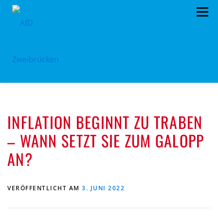
Zum
Menü
Inhalt
springen
HOME
BÜRGERBÜRO
TERMINE
INFLATION BEGINNT ZU TRABEN
PROGRAMM
VORSTAND
ARCHIV
– WANN SETZT SIE ZUM GALOPP
SPENDEN
KONTAKT
AN?
VERÖFFENTLICHT AM
3. JUNI 2022