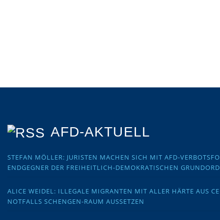
AFD-AKTUELL
STEFAN MÖLLER: JURISTEN MACHEN SICH MIT AFD-VERBOTS
ENDGEGNER DER FREIHEITLICH-DEMOKRATISCHEN GRUNDOR
ALICE WEIDEL: ILLEGALE MIGRANTEN MIT ALLER HÄRTE AUS C
NOTFALLS SCHENGEN-RAUM AUSSETZEN