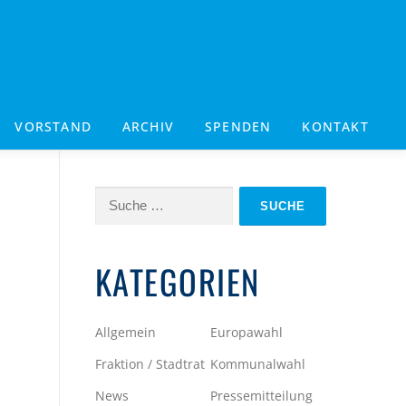
VORSTAND
ARCHIV
SPENDEN
KONTAKT
Suche
nach:
KATEGORIEN
Allgemein
Europawahl
Fraktion / Stadtrat
Kommunalwahl
News
Pressemitteilung