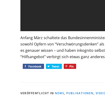
Anfang März schaltete das Bundesinnenministe
sowohl Opfern von “Verschwörungsdenken” als a
es genauer wissen – und haben inkognito selbst
“Hilfsangebot” verbirgt sich etwas ganz andere
Facebook
Tweet
Pin
VERÖFFENTLICHT IN
NEWS
,
PUBLIKATIONEN
,
VIDE