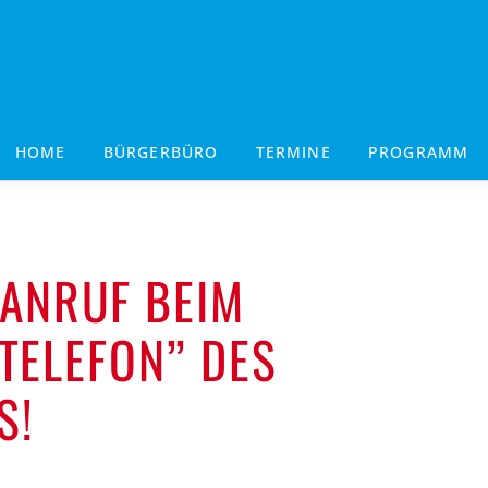
HOME
BÜRGERBÜRO
TERMINE
PROGRAMM
 ANRUF BEIM
ELEFON” DES
S!