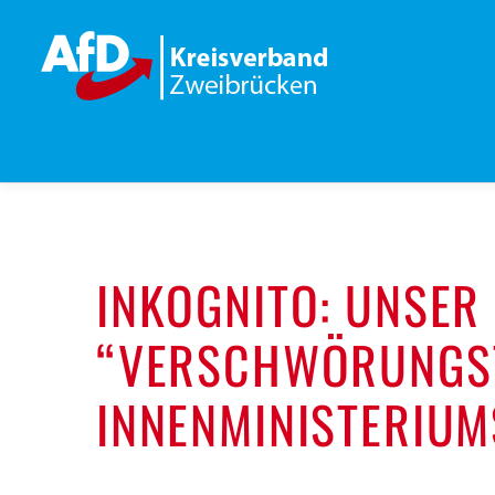
Zum
Inhalt
springen
INKOGNITO: UNSER
“VERSCHWÖRUNGST
INNENMINISTERIUM