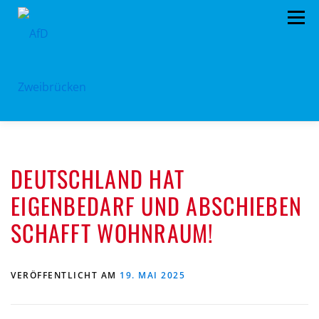
Zum
Menü
Inhalt
springen
HOME
BÜRGERBÜRO
TERMINE
DEUTSCHLAND HAT
PROGRAMM
VORSTAND
ARCHIV
EIGENBEDARF UND ABSCHIEBEN
SPENDEN
KONTAKT
SCHAFFT WOHNRAUM!
VERÖFFENTLICHT AM
19. MAI 2025