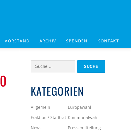
VORSTAND
ARCHIV
SPENDEN
KONTAKT
Suche
nach:
20
KATEGORIEN
Allgemein
Europawahl
Fraktion / Stadtrat
Kommunalwahl
News
Pressemitteilung