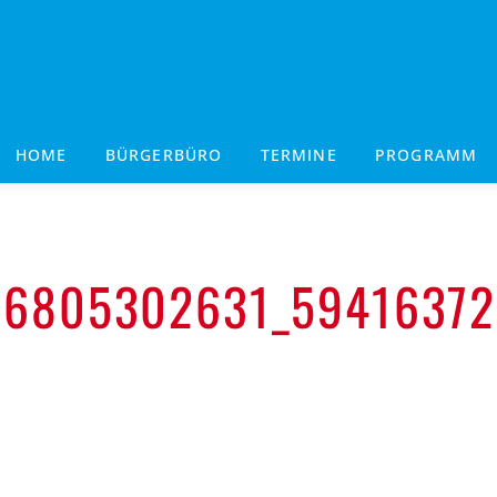
HOME
BÜRGERBÜRO
TERMINE
PROGRAMM
96805302631_5941637