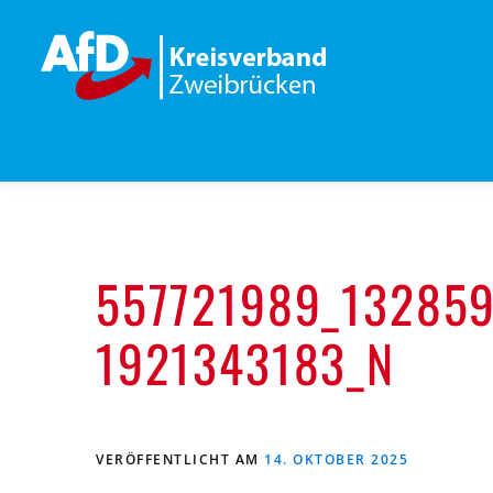
Zum
Inhalt
springen
557721989_13285
1921343183_N
VERÖFFENTLICHT AM
14. OKTOBER 2025