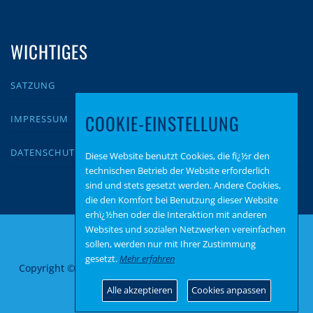
WICHTIGES
SATZUNG
COOKIE-EINSTELLUNG
IMPRESSUM
DATENSCHUTZ
Diese Website benutzt Cookies, die fï¿½r den
technischen Betrieb der Website erforderlich
sind und stets gesetzt werden. Andere Cookies,
die den Komfort bei Benutzung dieser Website
erhï¿½hen oder die Interaktion mit anderen
Websites und sozialen Netzwerken vereinfachen
sollen, werden nur mit Ihrer Zustimmung
gesetzt.
Mehr erfahren
Copyright © 2026 AfD Zweibrücken
–
OnePress
Theme von
FameThemes
Alle akzeptieren
Cookies anpassen