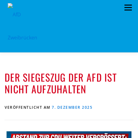
Zum
Menü
Inhalt
springen
HOME
BÜRGERBÜRO
TERMINE
DER SIEGESZUG DER AFD IST
PROGRAMM
VORSTAND
ARCHIV
NICHT AUFZUHALTEN
SPENDEN
KONTAKT
VERÖFFENTLICHT AM
7. DEZEMBER 2025