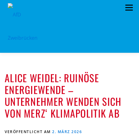
Zum
Menü
Inhalt
springen
HOME
BÜRGERBÜRO
TERMINE
ALICE WEIDEL: RUINÖSE
PROGRAMM
VORSTAND
ARCHIV
ENERGIEWENDE –
SPENDEN
KONTAKT
UNTERNEHMER WENDEN SICH
VON MERZ‘ KLIMAPOLITIK AB
VERÖFFENTLICHT AM
2. MÄRZ 2026