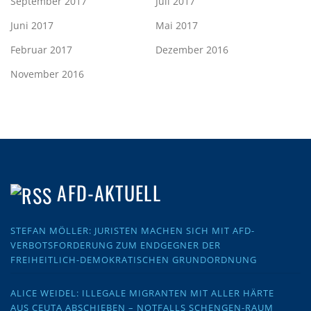
September 2017
Juli 2017
Juni 2017
Mai 2017
Februar 2017
Dezember 2016
November 2016
AFD-AKTUELL
STEFAN MÖLLER: JURISTEN MACHEN SICH MIT AFD-
VERBOTSFORDERUNG ZUM ENDGEGNER DER
FREIHEITLICH-DEMOKRATISCHEN GRUNDORDNUNG
ALICE WEIDEL: ILLEGALE MIGRANTEN MIT ALLER HÄRTE
AUS CEUTA ABSCHIEBEN – NOTFALLS SCHENGEN-RAUM