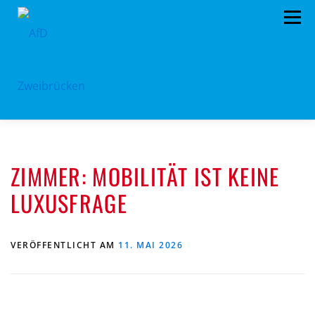
Zum
Menü
Inhalt
springen
HOME
BÜRGERBÜRO
TERMINE
ZIMMER: MOBILITÄT IST KEINE
PROGRAMM
VORSTAND
ARCHIV
LUXUSFRAGE
SPENDEN
KONTAKT
VERÖFFENTLICHT AM
11. MAI 2026