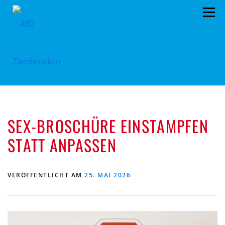
Zum
Menü
Inhalt
springen
HOME
BÜRGERBÜRO
TERMINE
SEX-BROSCHÜRE EINSTAMPFEN
PROGRAMM
VORSTAND
ARCHIV
STATT ANPASSEN
SPENDEN
KONTAKT
VERÖFFENTLICHT AM
25. MAI 2026