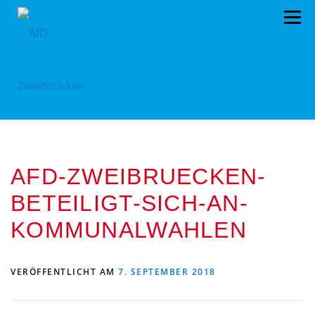
Zum
Menü
Inhalt
springen
HOME
BÜRGERBÜRO
TERMINE
AFD-ZWEIBRUECKEN-
PROGRAMM
VORSTAND
ARCHIV
BETEILIGT-SICH-AN-
SPENDEN
KONTAKT
KOMMUNALWAHLEN
VERÖFFENTLICHT AM
7. SEPTEMBER 2018