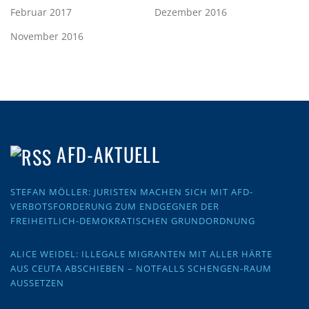
Februar 2017
Dezember 2016
November 2016
AFD-AKTUELL
STEFAN MÖLLER: JURISTEN MACHEN SICH MIT AFD-
VERBOTSFORDERUNG ZUM ENDGEGNER DER
FREIHEITLICH-DEMOKRATISCHEN GRUNDORDNUNG
ALICE WEIDEL: ILLEGALE MIGRANTEN MIT ALLER HÄRTE
AUS CEUTA ABSCHIEBEN – NOTFALLS SCHENGEN-RAUM
AUSSETZEN