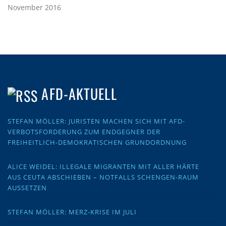
November 2016
AFD-AKTUELL
STEFAN MÖLLER: JURISTEN MACHEN SICH MIT AFD-
VERBOTSFORDERUNG ZUM ENDGEGNER DER
FREIHEITLICH-DEMOKRATISCHEN GRUNDORDNUNG
ALICE WEIDEL: ILLEGALE MIGRANTEN MIT ALLER HÄRTE
AUS CEUTA ABSCHIEBEN – NOTFALLS SCHENGEN-RAUM
AUSSETZEN
STEFAN MÖLLER: MERZ-KRISE IM JULI