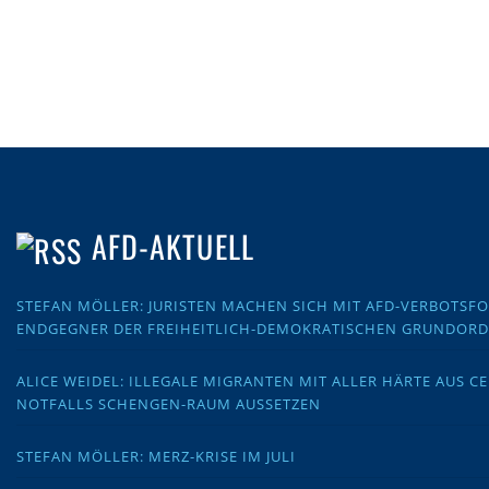
AFD-AKTUELL
STEFAN MÖLLER: JURISTEN MACHEN SICH MIT AFD-VERBOTS
ENDGEGNER DER FREIHEITLICH-DEMOKRATISCHEN GRUNDOR
ALICE WEIDEL: ILLEGALE MIGRANTEN MIT ALLER HÄRTE AUS C
NOTFALLS SCHENGEN-RAUM AUSSETZEN
STEFAN MÖLLER: MERZ-KRISE IM JULI