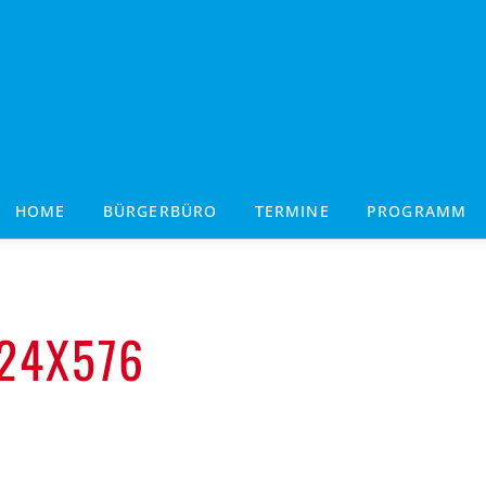
HOME
BÜRGERBÜRO
TERMINE
PROGRAMM
24X576