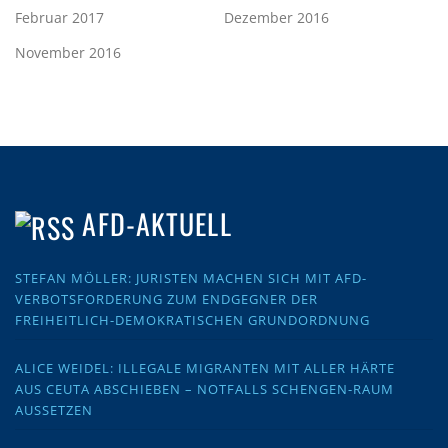
Februar 2017
Dezember 2016
November 2016
AFD-AKTUELL
STEFAN MÖLLER: JURISTEN MACHEN SICH MIT AFD-
VERBOTSFORDERUNG ZUM ENDGEGNER DER
FREIHEITLICH-DEMOKRATISCHEN GRUNDORDNUNG
ALICE WEIDEL: ILLEGALE MIGRANTEN MIT ALLER HÄRTE
AUS CEUTA ABSCHIEBEN – NOTFALLS SCHENGEN-RAUM
AUSSETZEN